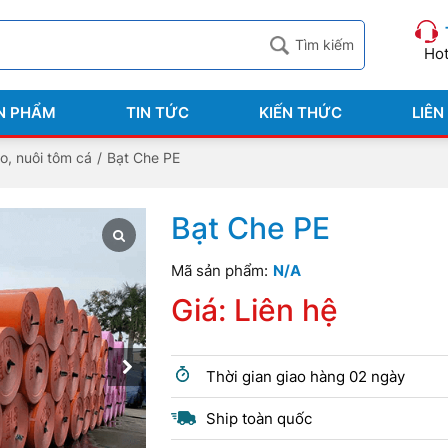
Hot
N PHẨM
TIN TỨC
KIẾN THỨC
LIÊN
o, nuôi tôm cá
/
Bạt Che PE
Bạt Che PE
Mã sản phẩm:
N/A
Giá: Liên hệ
Thời gian giao hàng 02 ngày
Ship toàn quốc