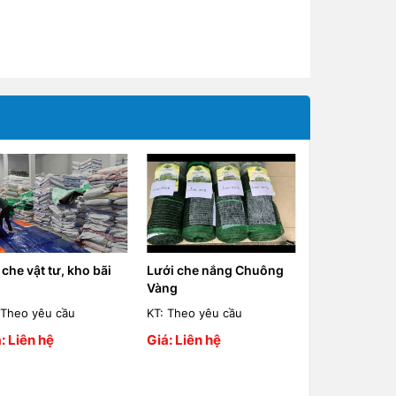
 che vật tư, kho bãi
Lưới che nắng Chuông
Lưới Che Nắn
Vàng
 Theo yêu cầu
KT: Theo yêu cầu
KT: Theo yêu 
: Liên hệ
Giá: Liên hệ
Giá: Liên hệ