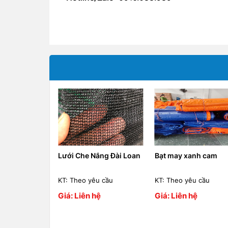
nắng Chuông
Lưới Che Nắng Đài Loan
Bạt may xanh cam
u cầu
KT: Theo yêu cầu
KT: Theo yêu cầu
hệ
Giá: Liên hệ
Giá: Liên hệ