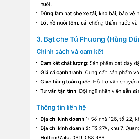
nuôi.
Dùng làm bạt che xe tải, kho bãi
, bảo vệ 
Lót hồ nuôi tôm, cá
, chống thấm nước và 
3. Bạt che Tú Phương (Hùng Dũn
Chính sách và cam kết
Cam kết chất lượng
: Sản phẩm bạt dày dặ
Giá cả cạnh tranh
: Cung cấp sản phẩm với
Giao hàng toàn quốc
: Hỗ trợ vận chuyển 
Tư vấn tận tình
: Đội ngũ nhân viên sẵn sà
Thông tin liên hệ
Địa chỉ kinh doanh 1
: Số nhà 126, tổ 22, 
Địa chỉ kinh doanh 2
: Tổ 27A, khu 7, Quan
Hotline/Zalo
: 0916.088.989