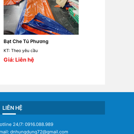
Bạt Che Tú Phương
KT: Theo yêu cầu
Giá: Liên hệ
LIÊN HỆ
otline 24/7:
0916.088.989
mail:
dnhungdung72@gmail.com