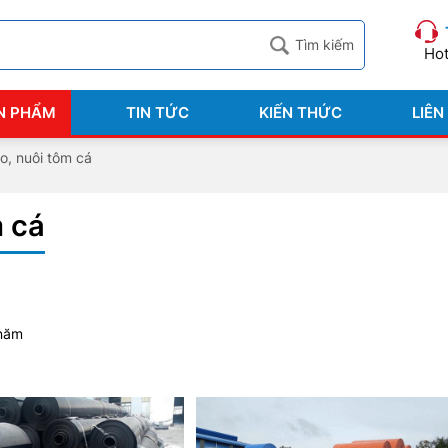
Hot
N PHẨM
TIN TỨC
KIẾN THỨC
LIÊN
o, nuôi tôm cá
m cá
 năm