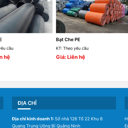
E
Bạt Che PE
yêu cầu
KT: Theo yêu cầu
ên hệ
Giá: Liên hệ
ĐỊA CHỈ
Địa chỉ kinh doanh 1:
Số nhà 126 Tổ 22 Khu 6
H
Quang Trung Uông Bí Quảng Ninh
E