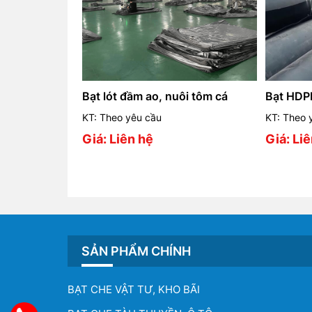
Bạt lót đầm ao, nuôi tôm cá
Bạt HDP
KT: Theo yêu cầu
KT: Theo 
Giá: Liên hệ
Giá: Li
SẢN PHẨM CHÍNH
BẠT CHE VẬT TƯ, KHO BÃI