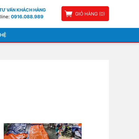
TƯ VẤN KHÁCH HÀNG
GIỎ HÀNG
(
0
)
line:
0916.088.989
 HỆ