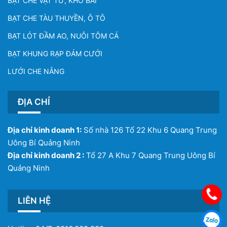
BẠT CHE VẬT TƯ, KHO BÃI
BẠT CHE TÀU THUYỀN, Ô TÔ
BẠT LÓT ĐẦM AO, NUÔI TÔM CÁ
BẠT KHUNG RẠP ĐÁM CƯỚI
LƯỚI CHE NẮNG
ĐỊA CHỈ
Địa chỉ kinh doanh 1:
Số nhà 126 Tổ 22 Khu 6 Quang Trung
Uông Bí Quảng Ninh
Địa chỉ kinh doanh 2 :
Tổ 27 A Khu 7 Quang Trung Uông Bí
Quảng Ninh
LIÊN HỆ