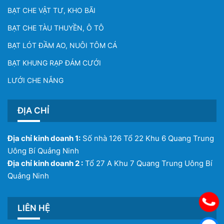
BẠT CHE VẬT TƯ, KHO BÃI
BẠT CHE TÀU THUYỀN, Ô TÔ
BẠT LÓT ĐẦM AO, NUÔI TÔM CÁ
BẠT KHUNG RẠP ĐÁM CƯỚI
LƯỚI CHE NẮNG
ĐỊA CHỈ
Địa chỉ kinh doanh 1:
Số nhà 126 Tổ 22 Khu 6 Quang Trung
Uông Bí Quảng Ninh
Địa chỉ kinh doanh 2 :
Tổ 27 A Khu 7 Quang Trung Uông Bí
Quảng Ninh
LIÊN HỆ