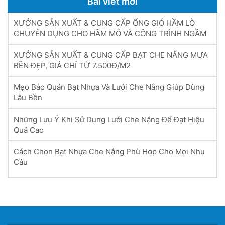
Bài viết mới
XƯỞNG SẢN XUẤT & CUNG CẤP ỐNG GIÓ HẦM LÒ
CHUYÊN DỤNG CHO HẦM MỎ VÀ CÔNG TRÌNH NGẦM
XƯỞNG SẢN XUẤT & CUNG CẤP BẠT CHE NẮNG MƯA
BỀN ĐẸP, GIÁ CHỈ TỪ 7.500Đ/M2
Mẹo Bảo Quản Bạt Nhựa Và Lưới Che Nắng Giúp Dùng
Lâu Bền
Những Lưu Ý Khi Sử Dụng Lưới Che Nắng Để Đạt Hiệu
Quả Cao
Cách Chọn Bạt Nhựa Che Nắng Phù Hợp Cho Mọi Nhu
Cầu