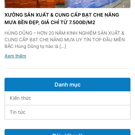
XƯỞNG SẢN XUẤT & CUNG CẤP BẠT CHE NẮNG
MƯA BỀN ĐẸP, GIÁ CHỈ TỪ 7.500Đ/M2
HÙNG DŨNG – HƠN 20 NĂM KINH NGHIỆM SẢN XUẤT &
CUNG CẤP BẠT CHE NẮNG MƯA UY TÍN TOP ĐẦU MIỀN
BẮC Hùng Dũng tự hào là […]
Xem thêm
Danh mục
Kiến thức
Tin tức