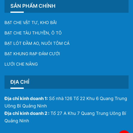
SẢN PHẨM CHÍNH
BẠT CHE VẬT TƯ, KHO BÃI
BẠT CHE TÀU THUYỀN, Ô TÔ
BẠT LÓT ĐẦM AO, NUÔI TÔM CÁ
BẠT KHUNG RẠP ĐÁM CƯỚI
LƯỚI CHE NẮNG
ĐỊA CHỈ
Địa chỉ kinh doanh 1:
Số nhà 126 Tổ 22 Khu 6 Quang Trung
Uông Bí Quảng Ninh
Địa chỉ kinh doanh 2 :
Tổ 27 A Khu 7 Quang Trung Uông Bí
Quảng Ninh