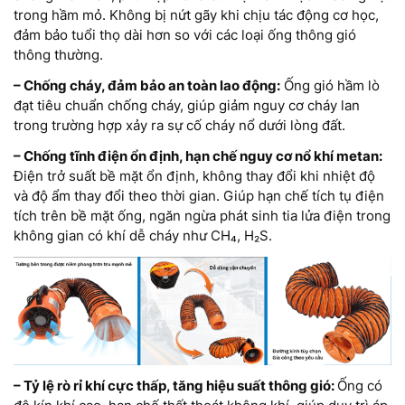
trong hầm mỏ. Không bị nứt gãy khi chịu tác động cơ học,
đảm bảo tuổi thọ dài hơn so với các loại ống thông gió
thông thường.
– Chống cháy, đảm bảo an toàn lao động:
Ống gió hầm lò
đạt tiêu chuẩn chống cháy, giúp giảm nguy cơ cháy lan
trong trường hợp xảy ra sự cố cháy nổ dưới lòng đất.
– Chống tĩnh điện ổn định, hạn chế nguy cơ nổ khí metan:
Điện trở suất bề mặt ổn định, không thay đổi khi nhiệt độ
và độ ẩm thay đổi theo thời gian. Giúp hạn chế tích tụ điện
tích trên bề mặt ống, ngăn ngừa phát sinh tia lửa điện trong
không gian có khí dễ cháy như CH₄, H₂S.
– Tỷ lệ rò rỉ khí cực thấp, tăng hiệu suất thông gió:
Ống có