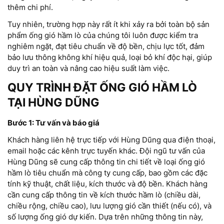
thêm chi phí.
Tuy nhiên, trường hợp này rất ít khi xảy ra bởi toàn bộ sản
phẩm ống gió hầm lò của chúng tôi luôn được kiểm tra
nghiêm ngặt, đạt tiêu chuẩn về độ bền, chịu lực tốt, đảm
bảo lưu thông không khí hiệu quả, loại bỏ khí độc hại, giúp
duy trì an toàn và nâng cao hiệu suất làm việc.
QUY TRÌNH ĐẶT ỐNG GIÓ HẦM LÒ
TẠI HÙNG DŨNG
Bước 1: Tư vấn và báo giá
Khách hàng liên hệ trực tiếp với Hùng Dũng qua điện thoại,
email hoặc các kênh trực tuyến khác. Đội ngũ tư vấn của
Hùng Dũng sẽ cung cấp thông tin chi tiết về loại ống gió
hầm lò tiêu chuẩn mà công ty cung cấp, bao gồm các đặc
tính kỹ thuật, chất liệu, kích thước và độ bền. Khách hàng
cần cung cấp thông tin về kích thước hầm lò (chiều dài,
chiều rộng, chiều cao), lưu lượng gió cần thiết (nếu có), và
số lượng ống gió dự kiến. Dựa trên những thông tin này,