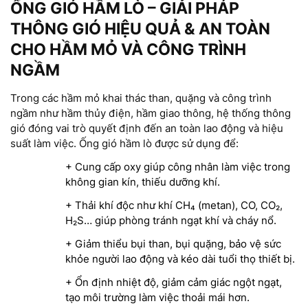
ỐNG GIÓ HẦM LÒ – GIẢI PHÁP
THÔNG GIÓ HIỆU QUẢ & AN TOÀN
CHO HẦM MỎ VÀ CÔNG TRÌNH
NGẦM
Trong các hầm mỏ khai thác than, quặng và công trình
ngầm như hầm thủy điện, hầm giao thông, hệ thống thông
gió đóng vai trò quyết định đến an toàn lao động và hiệu
suất làm việc. Ống gió hầm lò được sử dụng để:
+ Cung cấp oxy giúp công nhân làm việc trong
không gian kín, thiếu dưỡng khí.
+ Thải khí độc như khí CH₄ (metan), CO, CO₂,
H₂S… giúp phòng tránh ngạt khí và cháy nổ.
+ Giảm thiểu bụi than, bụi quặng, bảo vệ sức
khỏe người lao động và kéo dài tuổi thọ thiết bị.
+ Ổn định nhiệt độ, giảm cảm giác ngột ngạt,
tạo môi trường làm việc thoải mái hơn.