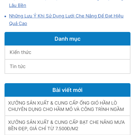
Lâu Bền
Những Lưu Ý Khi Sử Dụng Lưới Che Nắng Để Đạt Hiệu
Quả Cao
Danh mục
Kiến thức
Tin tức
Bài viết mới
XƯỞNG SẢN XUẤT & CUNG CẤP ỐNG GIÓ HẦM LÒ
CHUYÊN DỤNG CHO HẦM MỎ VÀ CÔNG TRÌNH NGẦM
XƯỞNG SẢN XUẤT & CUNG CẤP BẠT CHE NẮNG MƯA
BỀN ĐẸP, GIÁ CHỈ TỪ 7.500Đ/M2