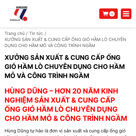
0
Trang chủ
/
Tin tức
/
XƯỞNG SẢN XUẤT & CUNG CẤP ỐNG GIÓ HẦM LÒ CHUYÊN
DỤNG CHO HẦM MỎ VÀ CÔNG TRÌNH NGẦM
XƯỞNG SẢN XUẤT & CUNG CẤP ỐNG
GIÓ HẦM LÒ CHUYÊN DỤNG CHO HẦM
MỎ VÀ CÔNG TRÌNH NGẦM
HÙNG DŨNG – HƠN 20 NĂM KINH
NGHIỆM SẢN XUẤT & CUNG CẤP
ỐNG GIÓ HẦM LÒ CHUYÊN DỤNG
CHO HẦM MỎ & CÔNG TRÌNH NGẦM
Hùng Dũng tự hào là đơn vị sản xuất và cung cấp ống gió