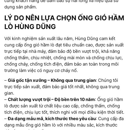
cùng khách hàng để đảm bảo sự hài lòng và hiệu quả sử
dụng sản phẩm.
LÝ DO NÊN LỰA CHỌN ỐNG GIÓ HẦM
LÒ HÙNG DŨNG
Với kinh nghiệm sản xuất lâu năm, Hùng Dũng cam kết
cung cấp ống gió hầm lò đạt tiêu chuẩn cao, được sản xuất
trực tiếp tại nhà máy, đảm bảo độ bền vượt trội, khả năng
chống thấm, chịu nhiệt, chống mài mòn và chống chịu lực,
chống cháy, chống tích điện, đảm bảo an toàn trong môi
trường làm việc có nguy cơ cháy nổ.
–
Giá gốc tận xưởng – Không qua trung gian
: Chúng tôi
trực tiếp sản xuất, đảm bảo giá tốt nhất, không qua trung
gian.
–
Chất lượng vượt trội – Độ bền trên 10 năm
: Ống gió hầm
lò được sản xuất từ chất liệu cao cấp, chống thấm, chống
tích điện, chịu lực tốt, thích nghi với mọi điều kiện thời tiết.
–
Đa dạng mẫu mã, kích thước theo yêu cầu
: Cung cấp đa
dạng mẫu ống gió hầm lò với nhiều màu sắc, kích thước