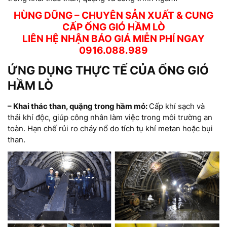
HÙNG DŨNG – CHUYÊN SẢN XUẤT & CUNG
CẤP ỐNG GIÓ HẦM LÒ
LIÊN HỆ NHẬN BÁO GIÁ MIỄN PHÍ NGAY
0916.088.989
ỨNG DỤNG THỰC TẾ CỦA ỐNG GIÓ
HẦM LÒ
– Khai thác than, quặng trong hầm mỏ:
Cấp khí sạch và
thải khí độc, giúp công nhân làm việc trong môi trường an
toàn.
Hạn chế rủi ro cháy nổ do tích tụ khí metan hoặc bụi
than.