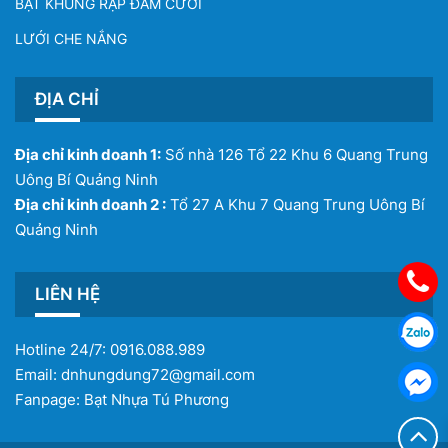
BẠT KHUNG RẠP ĐÁM CƯỚI
LƯỚI CHE NẮNG
ĐỊA CHỈ
Địa chỉ kinh doanh 1:
Số nhà 126 Tổ 22 Khu 6 Quang Trung
Uông Bí Quảng Ninh
Địa chỉ kinh doanh 2 :
Tổ 27 A Khu 7 Quang Trung Uông Bí
Quảng Ninh
LIÊN HỆ
Hotline 24/7:
0916.088.989
Email:
dnhungdung72@gmail.com
Fanpage:
Bạt Nhựa Tú Phương