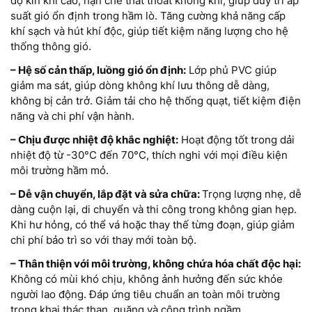
độ kín khí cao, hạn chế thất thoát không khí, giúp duy trì áp
suất gió ổn định trong hầm lò. Tăng cường khả năng cấp
khí sạch và hút khí độc, giúp tiết kiệm năng lượng cho hệ
thống thông gió.
– Hệ số cản thấp, luồng gió ổn định:
Lớp phủ PVC giúp
giảm ma sát, giúp dòng không khí lưu thông dễ dàng,
không bị cản trở. Giảm tải cho hệ thống quạt, tiết kiệm điện
năng và chi phí vận hành.
– Chịu được nhiệt độ khắc nghiệt:
Hoạt động tốt trong dải
nhiệt độ từ -30°C đến 70°C, thích nghi với mọi điều kiện
môi trường hầm mỏ.
– Dễ vận chuyển, lắp đặt và sửa chữa:
Trọng lượng nhẹ, dễ
dàng cuộn lại, di chuyển và thi công trong không gian hẹp.
Khi hư hỏng, có thể vá hoặc thay thế từng đoạn, giúp giảm
chi phí bảo trì so với thay mới toàn bộ.
– Thân thiện với môi trường, không chứa hóa chất độc hại:
Không có mùi khó chịu, không ảnh hưởng đến sức khỏe
người lao động. Đáp ứng tiêu chuẩn an toàn môi trường
trong khai thác than, quặng và công trình ngầm.