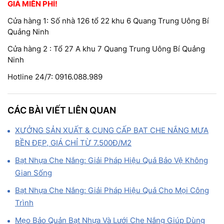
GIÁ MIỄN PHÍ!
Cửa hàng 1: Số nhà 126 tổ 22 khu 6 Quang Trung Uông Bí
Quảng Ninh
Cửa hàng 2 : Tổ 27 A khu 7 Quang Trung Uông Bí Quảng
Ninh
Hotline 24/7: 0916.088.989
CÁC BÀI VIẾT LIÊN QUAN
XƯỞNG SẢN XUẤT & CUNG CẤP BẠT CHE NẮNG MƯA
BỀN ĐẸP, GIÁ CHỈ TỪ 7.500Đ/M2
Bạt Nhựa Che Nắng: Giải Pháp Hiệu Quả Bảo Vệ Không
Gian Sống
Bạt Nhựa Che Nắng: Giải Pháp Hiệu Quả Cho Mọi Công
Trình
Mẹo Bảo Quản Bạt Nhựa Và Lưới Che Nắng Giúp Dùng