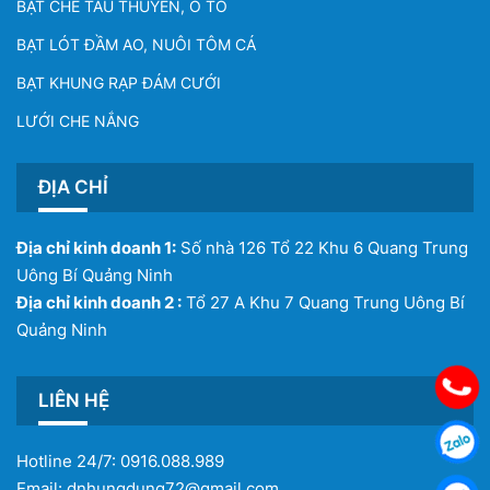
BẠT CHE TÀU THUYỀN, Ô TÔ
BẠT LÓT ĐẦM AO, NUÔI TÔM CÁ
BẠT KHUNG RẠP ĐÁM CƯỚI
LƯỚI CHE NẮNG
ĐỊA CHỈ
Địa chỉ kinh doanh 1:
Số nhà 126 Tổ 22 Khu 6 Quang Trung
Uông Bí Quảng Ninh
Địa chỉ kinh doanh 2 :
Tổ 27 A Khu 7 Quang Trung Uông Bí
Quảng Ninh
LIÊN HỆ
Hotline 24/7:
0916.088.989
Email:
dnhungdung72@gmail.com